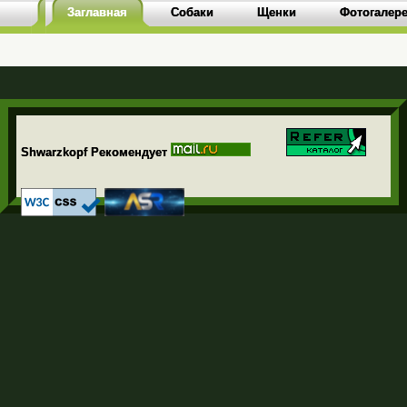
Заглавная
Собаки
Щенки
Фотогалер
Shwarzkopf Рекомендует