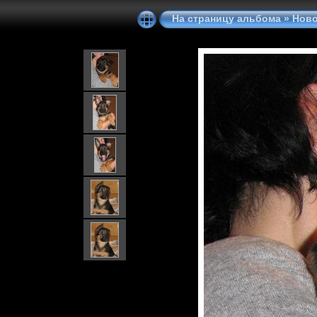
На страницу альбома
»
Ново