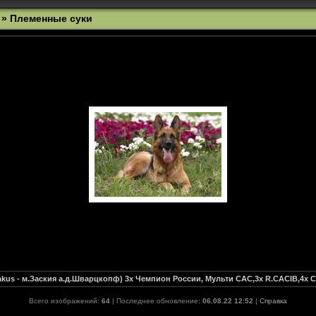
»
Племенные суки
kus - м.Заския а.д.Шварцкопф) 3х Чемпион России, Мульти САС,3х R.CACIB,4х 
Всего изображений:
64
| Последнее обновление:
06.08.22 12:52
|
Справка