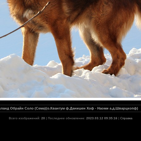
ланд Обрайн Соло (Сема)(о.Квантум ф.Данишен Хоф - Наоми а.д.Шварцкопф)
Всего изображений:
20
| Последнее обновление:
2023.03.12 09:35:16
|
Справка