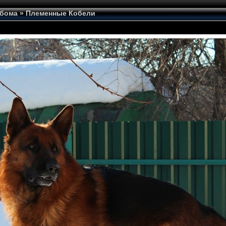
ьбома
»
Племенные Кобели