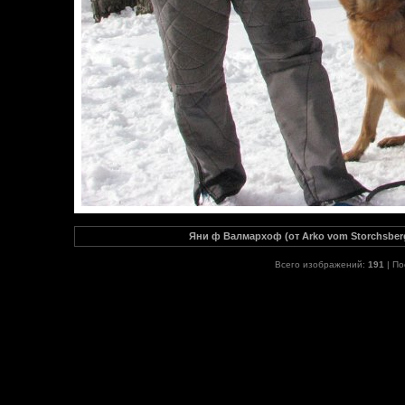
Яни ф Валмархоф (от Arko vom Storchsberg
Всего изображений:
191
| По