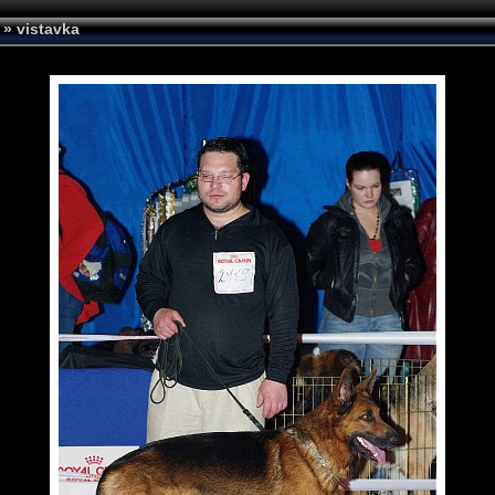
»
vistavka