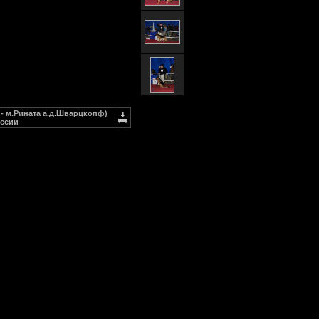
- м.Рината а.д.Шварцкопф)
оссии