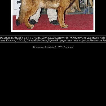
родная Выставка ранга CACIB.Ганс а.д.Шварцкопф ( о.Квантум ф.Данишен Хоф 
тель Класса, CACх5, Лучший Кобель,Лучший представитель породы,Чемпион Р
Всего изображений:
207
|
Справка