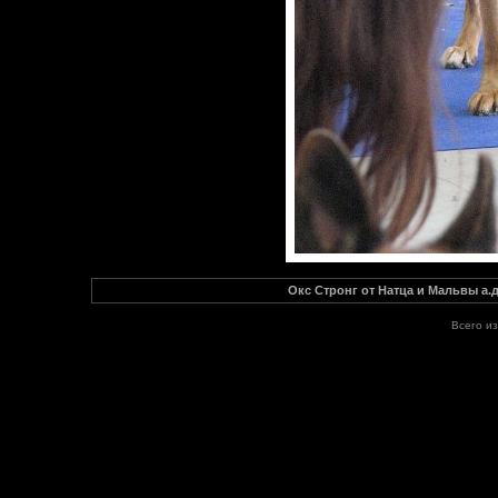
Окс Стронг от Натца и Мальвы а.
Всего и